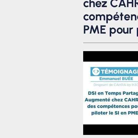
chez CAHR
compétenc
PME pour p