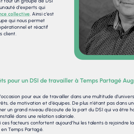
 tout un groupe de DSI
unauté d’experts qui
ce collective
. Ainsi c’est
oupe qui nous permet
pérationnel et réactif
 client.
rêts pour un DSI de travailler à Temps Partagé Au
l’occasion pour eux de travailler dans une multitude d’univer
érêts, de motivation et d’équipes. De plus n’étant pas dans u
r un grand niveau d’écoute de la part du DSI qui va être h
nstallé dans une relation salariale.
 ces facteurs confortent aujourd’hui les talents à rejoindre l
 en Temps Partagé.