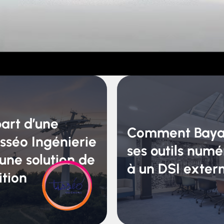
art d’une
Comment Baya 
isséo Ingénierie
ses outils num
 une solution de
à un DSI extern
ition