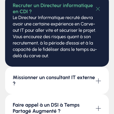
+
Recruter un Directeur informatique
en CDI ?
Le Directeur Informatique recruté devra
avoir une certaine expérience en Carve-
out IT pour aller vite et sécuriser le projet.
Vous encourez des risques quant à son
recrutement, à la période d’essai et à la
capacité de le fidéliser dans le temps au-
delà du carve out.
Missionner un consultant IT externe
+
?
Vous disposez d’un véritable spécialiste en
carve out IT. Néanmoins, une fois la durée
de transition terminée, vous n’avez aucun
Faire appel à un DSI à Temps
+
suivi dans la durée. Vous devrez à son
Partagé Augmenté ?