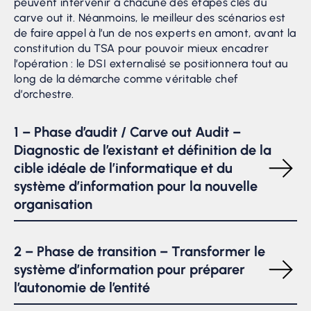
peuvent intervenir à chacune des étapes clés du
carve out it. Néanmoins, le meilleur des scénarios est
de faire appel à l’un de nos experts en amont, avant la
constitution du TSA pour pouvoir mieux encadrer
l’opération : le DSI externalisé se positionnera tout au
long de la démarche comme véritable chef
d’orchestre.
1 – Phase d’audit / Carve out Audit –
Diagnostic de l’existant et définition de la
cible idéale de l’informatique et du
système d’information pour la nouvelle
organisation
Un
audit informatique
qui porte sur les 4 couches du
système d’information : infrastructure, application,
2 – Phase de transition – Transformer le
processus et
gouvernance informatique
pour
système d’information pour préparer
anticiper les risques liés au détourage.
l’autonomie de l’entité
Ce diagnostic informatique rentrera en compte lors de
la définition des modalités du contrat et pourra être