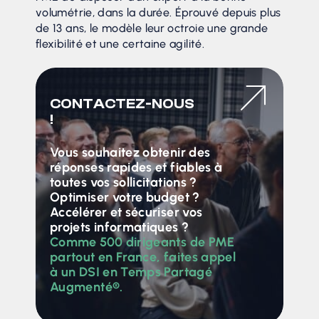
volumétrie, dans la durée. Éprouvé depuis plus
de 13 ans, le modèle leur octroie une grande
flexibilité et une certaine agilité.
CONTACTEZ-NOUS
!
Vous souhaitez obtenir des
réponses rapides et fiables à
toutes vos sollicitations ?
Optimiser votre budget ?
Accélérer et sécuriser vos
projets informatiques ?
Comme 500 dirigeants de PME
partout en France, faites appel
à un DSI en Temps Partagé
Augmenté®.