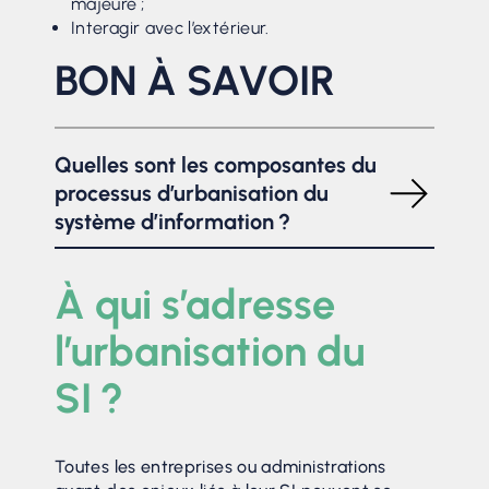
majeure ;
Interagir avec l’extérieur.
BON À SAVOIR
Quelles sont les composantes du
processus d’urbanisation du
système d’information ?
La démarche d’urbanisation informatique
s’articule autour de 5 éléments :
À qui s’adresse
Le pilotage ;
l’urbanisation du
Le cadre et les plans d’urbanisme ;
L’infrastructure fonctionnelle ;
SI ?
Les relations avec le projet ;
Le support et la communication.
Toutes les entreprises ou administrations